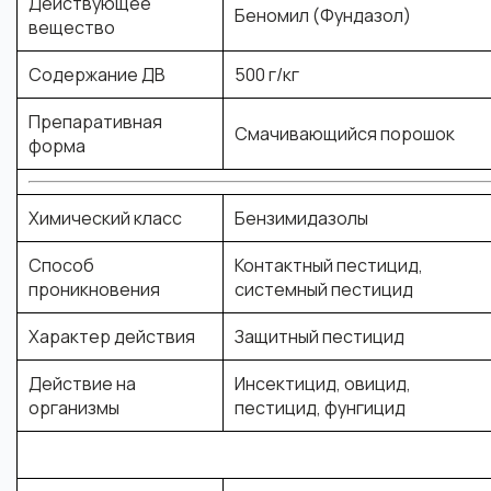
Действующее
Беномил (Фундазол)
вещество
Содержание ДВ
500 г/кг
Препаративная
Смачивающийся порошок
форма
Химический класс
Бензимидазолы
Способ
Контактный пестицид
,
проникновения
системный пестицид
Характер действия
Защитный пестицид
Действие на
Инсектицид
,
овицид
,
организмы
пестицид
,
фунгицид