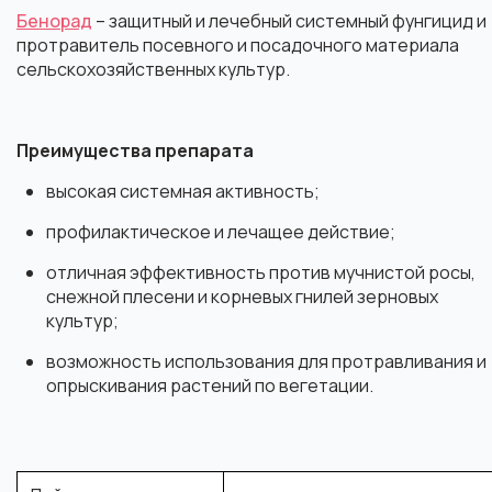
Бенорад
– защитный и
лечебный
системный фунгицид и
протравитель посевного и посадочного материала
сельскохозяйственных культур.
Преимущества препарата
высокая системная активность;
профилактическое
и лечащее действие;
отличная эффективность против мучнистой росы,
снежной плесени и корневых гнилей зерновых
культур;
возможность использования для протравливания и
опрыскивания растений по вегетации.