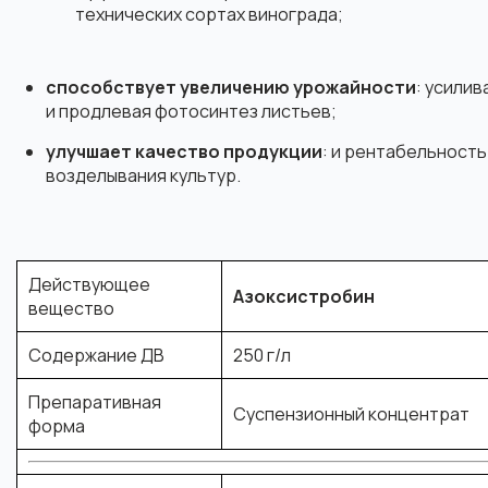
технических сортах винограда;
способствует увеличению урожайности
: усилив
и продлевая фотосинтез листьев;
улучшает качество продукции
: и рентабельность
возделывания культур.
Действующее
Азоксистробин
вещество
Содержание ДВ
250 г/л
Препаративная
Суспензионный концентрат
форма