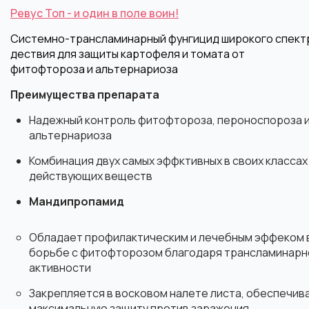
Ревус Топ - и один в поле воин!
Системно-трансламинарный фунгицид широкого спект
дествия для защиты картофеля и томата от
фитофтороза и альтернариоза
Преимущества препарата
Надежный контроль фитофтороза, пероноспороза 
альтернариоза
Комбинация двух самых эффктивных в своих классах
действующих веществ
Мандипропамид
Обладает профилактическим и лечебным эффеком 
борьбе с фитофторозом благодаря трансламинарн
активности
Закрепляется в восковом налете листа, обеспечив
максимальную защиту против заражения