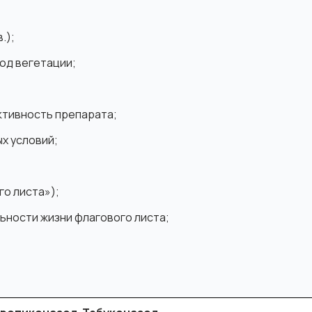
.);
од вегетации;
ктивность препарата;
х условий;
о листа»);
ьности жизни флагового листа;