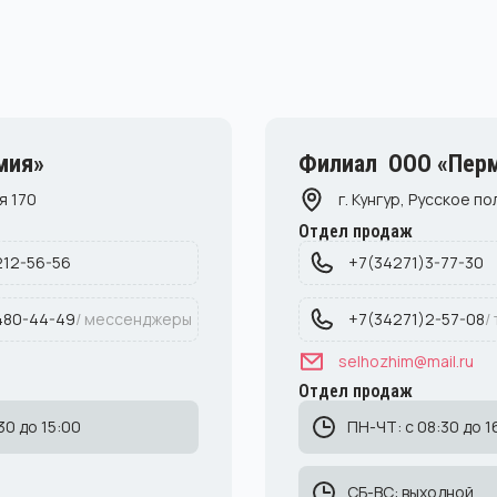
мия»
Филиал ООО «Перм
я 170
г. Кунгур, Русское по
Отдел продаж
212-56-56
+7(34271)3-77-30
480-44-49
/ мессенджеры
+7(34271)2-57-08
/
selhozhim@mail.ru
Отдел продаж
30 до 15:00
ПН-ЧТ: с 08:30 до 1
СБ-ВС: выходной