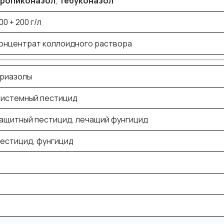
ропиконазол
,
Тебуконазол
00 + 200 г/л
онцентрат коллоидного раствора
риазолы
истемный пестицид
ащитный пестицид
,
лечащий фунгицид
естицид
,
фунгицид