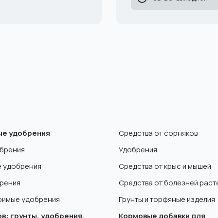
е удобрения
Средства от сорняков
брения
Удобрения
 удобрения
Средства от крыс и мышей
рения
Средства от болезней раст
римые удобрения
Грунты и торфяные изделия
в: грунты, удобрения,
Кормовые добавки для