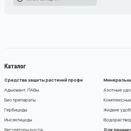
Каталог
Средства защиты растений профи
Минеральны
Адъювант, ПАВы
Азотные удо
Био препараты
Комплексные
Гербициды
Жидкие удоб
Инсектициды
Водораство
Регуляторы роста
Для дачнико