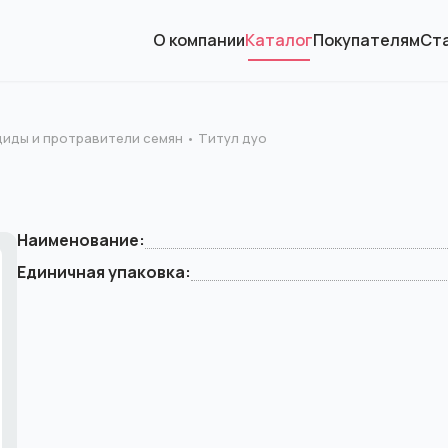
О компании
Каталог
Покупателям
Ст
иды и протравители семян
Титул дуо
Наименование:
Единичная упаковка: