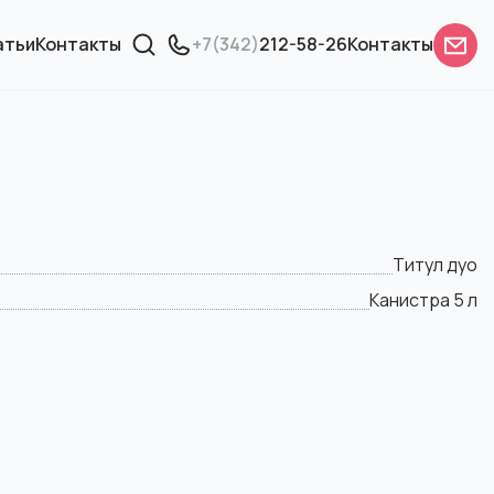
атьи
Контакты
+7(342)
212-58-26
Контакты
Титул дуо
Канистра 5 л