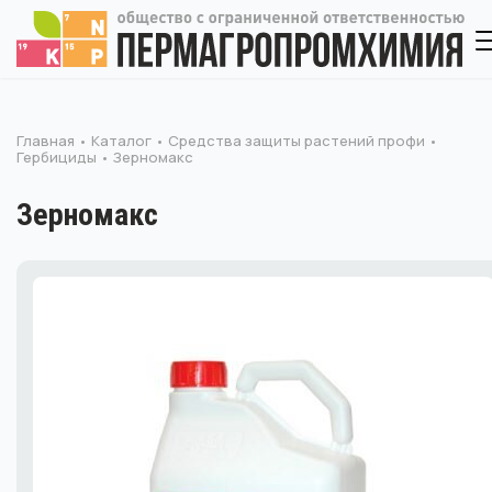
Главная
Каталог
Средства защиты растений профи
Гербициды
Зерномакс
Зерномакс