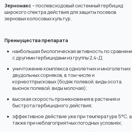
Зерномакс
– послевсходовый системный гербицид
широкого спектра действия для защиты посевов
зерновых колосовых культур.
Преимущества препарата
наибольшая биологическая активность по сравнен
с другими гербицидами из группы 2,4-Д;
уничтожение комплекса однолетних и многолетних
двудольных сорняков, в том числе и
корнеотпрысковых (бодяк полевой, виды осота,
вьюнок полевой, виды молочая);
высокая скорость проникновения в растения и
быстрота гербицидного действия;
эффективное действие уже при температуре 5°С, а
также при неблагоприятных погодных условиях;